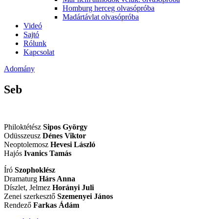
Homburg herceg olvasópróba
Madártávlat olvasópróba
Videó
Sajtó
Rólunk
Kapcsolat
Adomány
Seb
Philoktétész
Sipos György
Odüsszeusz
Dénes Viktor
Neoptolemosz
Hevesi László
Hajós
Ivanics Tamás
Író
Szophoklész
Dramaturg
Hárs Anna
Díszlet, Jelmez
Horányi Juli
Zenei szerkesztő
Szemenyei János
Rendező
Farkas Ádám