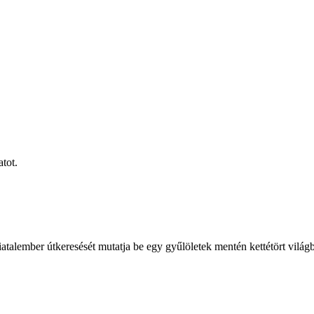
tot.
iatalember útkeresését mutatja be egy gyűlöletek mentén kettétört világ