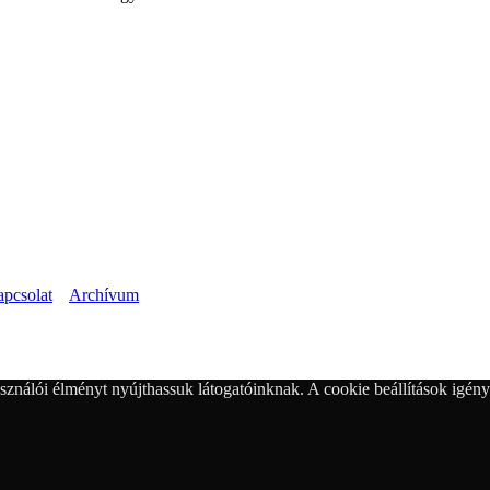
pcsolat
Archívum
sználói élményt nyújthassuk látogatóinknak. A cookie beállítások igény