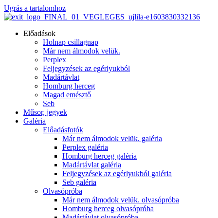
Ugrás a tartalomhoz
Előadások
Holnap csillagnap
Már nem álmodok velük.
Perplex
Feljegyzések az egérlyukból
Madártávlat
Homburg herceg
Magad emésztő
Seb
Műsor, jegyek
Galéria
Előadásfotók
Már nem álmodok velük. galéria
Perplex galéria
Homburg herceg galéria
Madártávlat galéria
Feljegyzések az egérlyukból galéria
Seb galéria
Olvasópróba
Már nem álmodok velük. olvasópróba
Homburg herceg olvasópróba
Madártávlat olvasópróba