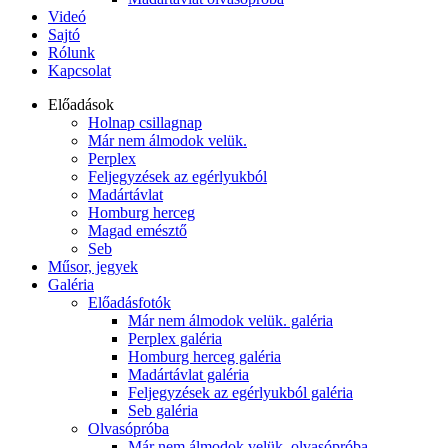
Videó
Sajtó
Rólunk
Kapcsolat
Előadások
Holnap csillagnap
Már nem álmodok velük.
Perplex
Feljegyzések az egérlyukból
Madártávlat
Homburg herceg
Magad emésztő
Seb
Műsor, jegyek
Galéria
Előadásfotók
Már nem álmodok velük. galéria
Perplex galéria
Homburg herceg galéria
Madártávlat galéria
Feljegyzések az egérlyukból galéria
Seb galéria
Olvasópróba
Már nem álmodok velük. olvasópróba