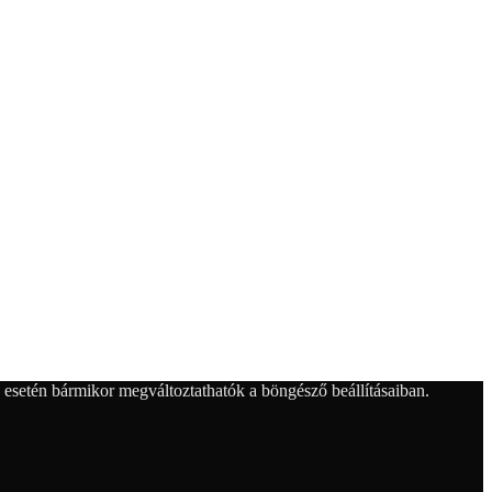
 esetén bármikor megváltoztathatók a böngésző beállításaiban.