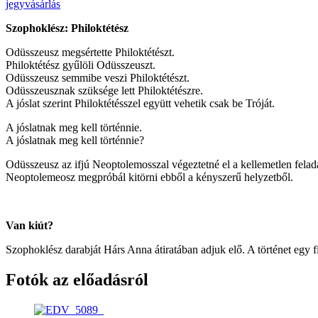
jegyvásárlás
Szophoklész: Philoktétész
Odüsszeusz megsértette Philoktétészt.
Philoktétész gyűlöli Odüsszeuszt.
Odüsszeusz semmibe veszi Philoktétészt.
Odüsszeusznak szüksége lett Philoktétészre.
A jóslat szerint Philoktétésszel együtt vehetik csak be Tróját.
A jóslatnak meg kell történnie.
A jóslatnak meg kell történnie?
Odüsszeusz az ifjú Neoptolemosszal végeztetné el a kellemetlen felada
Neoptolemeosz megpróbál kitörni ebből a kényszerű helyzetből.
Van kiút?
Szophoklész darabját Hárs Anna átiratában adjuk elő. A történet egy f
Fotók az előadásról