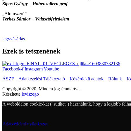
Sipos György – Hohenzollern gróf
„Álomszerű”
Terhes Sándor – Választófejedelem
jegyvásárlás
Ezek is tetszenének
Facebook-f
Instagram
Youtube
ÁSZF
Adatkezelési Tájékoztató
Közérdekű adatok
Rólunk
Ka
Copyright © 2020. Minden jog fenntartva.
Készítette
leviszego
A weboldalon cookie-kat ("sütiket") használunk, hogy a legjobb felha
Adatvédelmi nyilatkozat